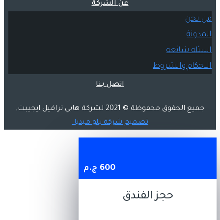
عن الشركة
من نحن
المدونة
اسئله شائعه
الاحكام والشروط
اتصل بنا
جميع الحفوق محفوظة © 2021 لشركة هابي ترافيل ايجيبت,
تصميم شركة بلو ميديا
600
ج.م
حجز الفندق