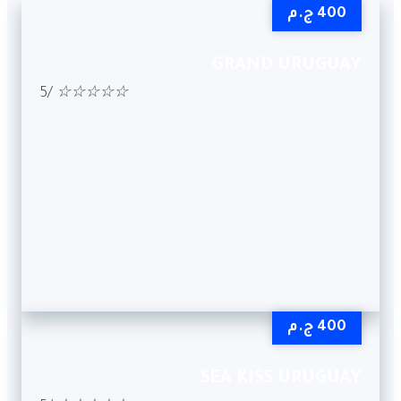
400 ج.م
GRAND URUGUAY
/5
☆
☆
☆
☆
☆
400 ج.م
SEA KISS URUGUAY