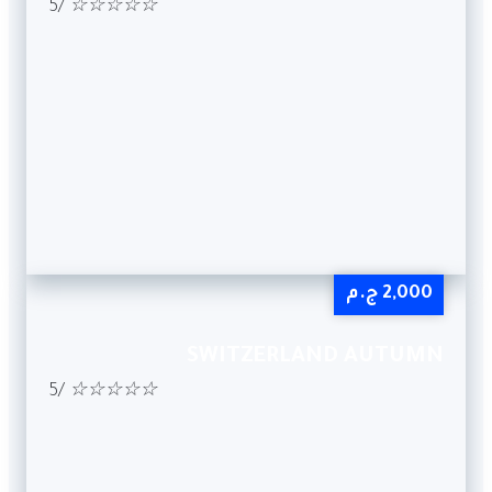
/5
☆
☆
☆
☆
☆
2,000 ج.م
SWITZERLAND AUTUMN
/5
☆
☆
☆
☆
☆